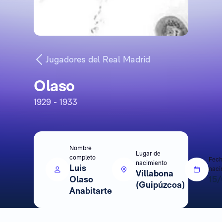
Jugadores del Real Madrid
Olaso
1929 - 1933
Nombre
Lugar de
completo
Fech
nacimiento
Luis
naci
Villabona
Olaso
15
(Guipúzcoa)
Anabitarte