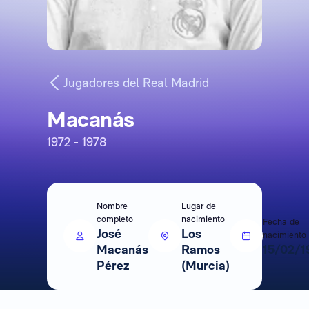
Jugadores del Real Madrid
Macanás
1972 - 1978
Nombre
Lugar de
completo
nacimiento
Fecha de
José
Los
nacimiento
Macanás
Ramos
15/02/1
Pérez
(Murcia)