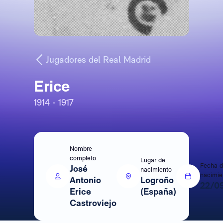
Jugadores del Real Madrid
Erice
1914 - 1917
Nombre
completo
Lugar de
Fecha 
José
nacimiento
nacimie
Antonio
Logroño
22/0
Erice
(España)
Castroviejo