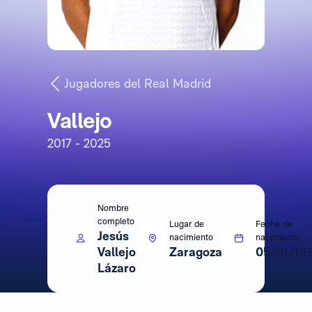
Jugadores del Real Madrid
Vallejo
2017 - 2025
Nombre
completo
Lugar de
Fecha de
Jesús
nacimiento
nacimiento
Vallejo
Zaragoza
05/01/19
Lázaro