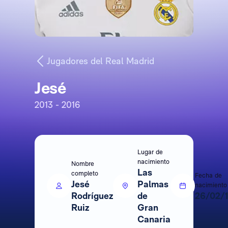
Jugadores del Real Madrid
Jesé
2013 - 2016
Lugar de
nacimiento
Nombre
Las
completo
Fecha de
Jesé
Palmas
nacimiento
Rodríguez
de
26/02/
Ruiz
Gran
Canaria