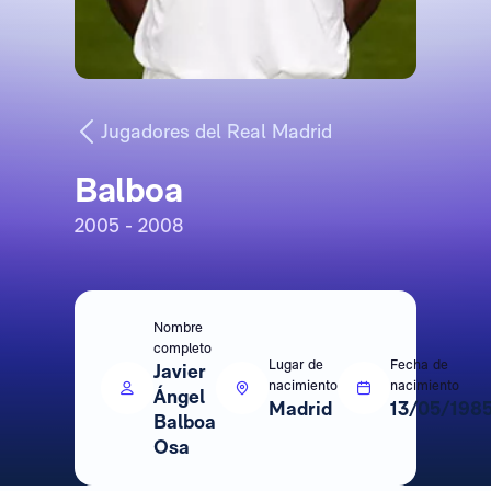
Jugadores del Real Madrid
Balboa
2005 - 2008
Nombre
completo
Lugar de
Fecha de
Javier
nacimiento
nacimiento
Ángel
Madrid
13/05/198
Balboa
Osa