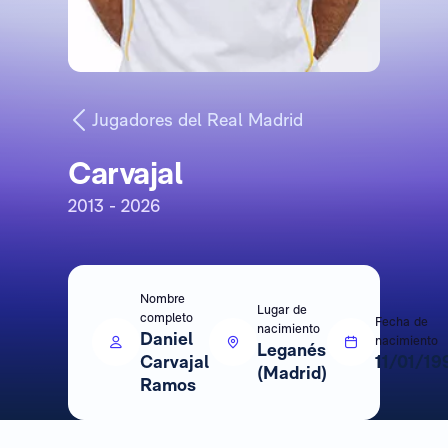
Jugadores del Real Madrid
Carvajal
2013 - 2026
Nombre
Lugar de
completo
Fecha de
nacimiento
Daniel
nacimiento
Leganés
Carvajal
11/01/19
(Madrid)
Ramos