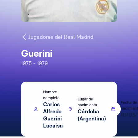
Jugadores del Real Madrid
Guerini
1975 - 1979
Nombre
completo
Lugar de
Fecha de
Carlos
nacimiento
nacimien
Alfredo
Córdoba
10/03
Guerini
(Argentina)
Lacaisa