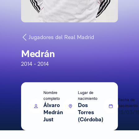
Jugadores del Real Madrid
Medrán
2014 - 2014
Nombre
Lugar de
completo
nacimiento
Fecha de
Álvaro
Dos
nacimiento
Medrán
Torres
15/03/1
Just
(Córdoba)