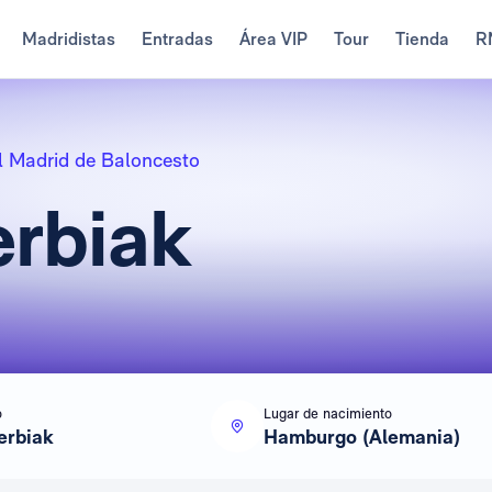
Madridistas
Entradas
Área VIP
Tour
Tienda
R
l Madrid de Baloncesto
erbiak
o
Lugar de nacimiento
erbiak
Hamburgo (Alemania)