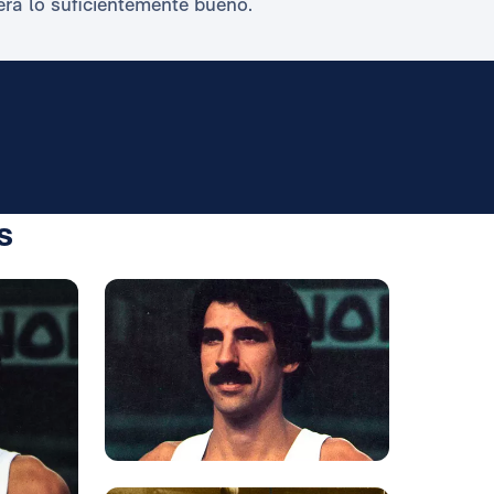
 era lo suficientemente bueno.
s
Foto: Rea
Foto: Rea
Foto: Rea
Foto: Rea
Foto: Real Madrid