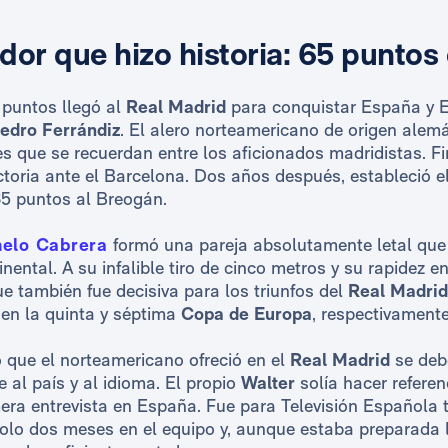
dor que hizo historia: 65 puntos
puntos llegó al
Real Madrid
para conquistar España y E
edro Ferrándiz
. El alero norteamericano de origen alemá
s que se recuerdan entre los aficionados madridistas. F
ctoria ante el Barcelona. Dos años después, estableció e
65 puntos al Breogán.
elo Cabrera
formó una pareja absolutamente letal que 
nental. A su infalible tiro de cinco metros y su rapidez e
e también fue decisiva para los triunfos del
Real Madrid
 en la quinta y séptima
Copa de Europa
, respectivamente
 que el norteamericano ofreció en el
Real Madrid
se deb
 al país y al idioma. El propio
Walter
solía hacer referen
ra entrevista en España. Fue para Televisión Española tr
olo dos meses en el equipo y, aunque estaba preparada l