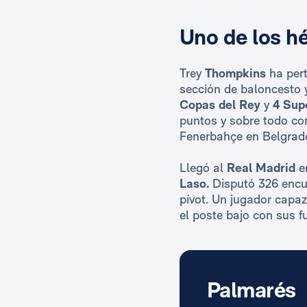
Uno de los h
Trey
Thompkins
ha per
sección de baloncesto y
Copas del Rey
y
4 Sup
puntos y sobre todo con
Fenerbahçe en Belgrad
Llegó al
Real Madrid
e
Laso.
Disputó 326 encue
pívot. Un jugador capaz
el poste bajo con sus 
Palmarés