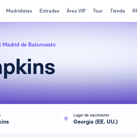
Madridistas
Entradas
Área VIP
Tour
Tienda
R
l Madrid de Baloncesto
pkins
o
Lugar de nacimiento
kins
Georgia (EE. UU.)