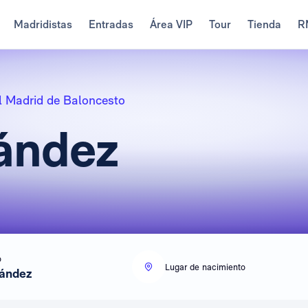
Madridistas
Entradas
Área VIP
Tour
Tienda
R
l Madrid de Baloncesto
ández
o
Lugar de nacimiento
nández