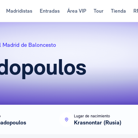
Madridistas
Entradas
Área VIP
Tour
Tienda
R
l Madrid de Baloncesto
dopoulos
o
Lugar de nacimiento
padopoulos
Krasnontar (Rusia)