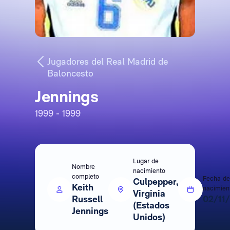
Jugadores del Real Madrid de
Baloncesto
Jennings
1999 - 1999
Lugar de
Nombre
nacimiento
completo
Fecha de
Culpepper,
Keith
nacimien
Virginia
Russell
02/11
(Estados
Jennings
Unidos)