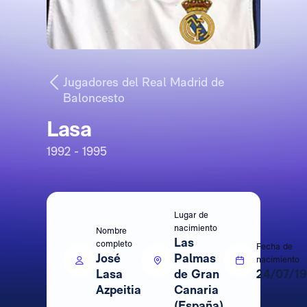
Jugadores del Real Madrid de
Baloncesto
Lasa
1992 - 1995
Lugar de
nacimiento
Nombre
Las
completo
Fecha de
José
Palmas
nacimiento
Lasa
de Gran
24/07/1
Azpeitia
Canaria
(España)