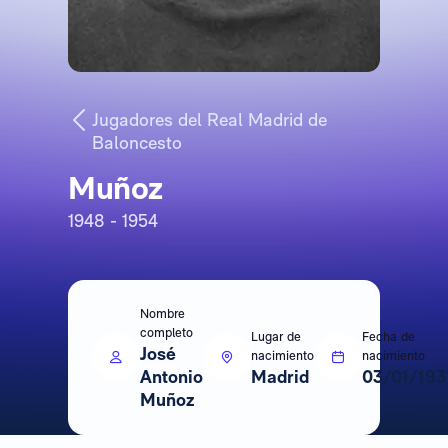
Jugadores del Real Madrid de
Baloncesto
Muñoz
1948 - 1954
Nombre
completo
Lugar de
Fecha de
José
nacimiento
nacimiento
Antonio
Madrid
03/01/193
Muñoz