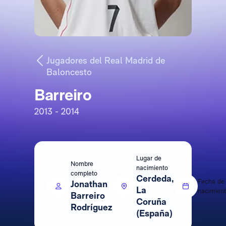
Jugadores del Real Madrid de
Baloncesto
Barreiro
2013 - 2014
Lugar de
Nombre
nacimiento
completo
Cerdeda,
Fecha de
Jonathan
La
nacimien
Barreiro
Coruña
Rodríguez
(España)