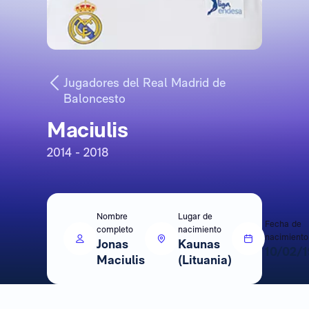
Jugadores del Real Madrid de
Baloncesto
Maciulis
2014 - 2018
Nombre
Lugar de
Fecha de
completo
nacimiento
nacimiento
Jonas
Kaunas
10/02/
Maciulis
(Lituania)