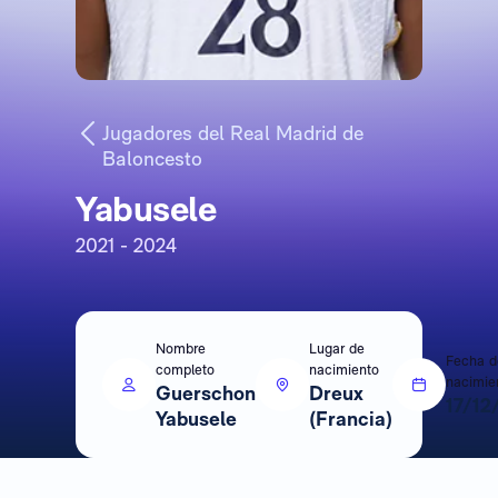
Jugadores del Real Madrid de
Baloncesto
Yabusele
2021 - 2024
Nombre
Lugar de
Fecha d
completo
nacimiento
nacimie
Guerschon
Dreux
17/12
Yabusele
(Francia)