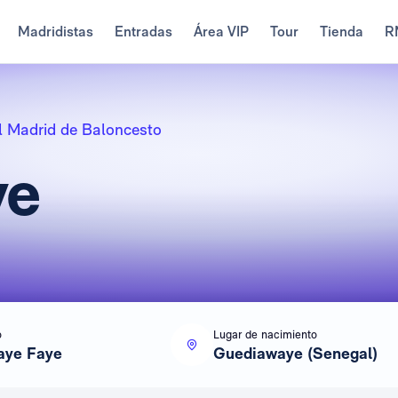
Madridistas
Entradas
Área VIP
Tour
Tienda
R
l Madrid de Baloncesto
ye
o
Lugar de nacimiento
iaye Faye
Guediawaye (Senegal)