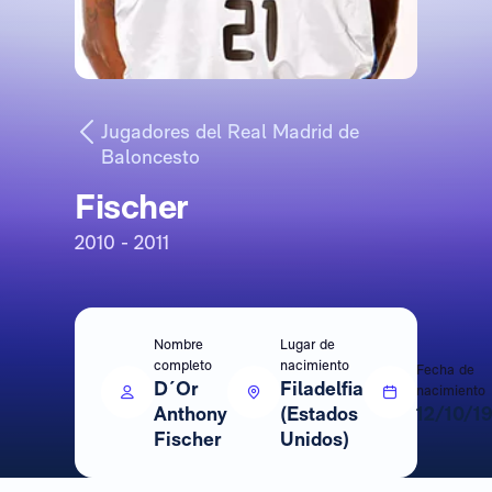
Jugadores del Real Madrid de
Baloncesto
Fischer
2010 - 2011
Nombre
Lugar de
completo
nacimiento
Fecha de
D´Or
Filadelfia
nacimiento
Anthony
(Estados
12/10/1
Fischer
Unidos)