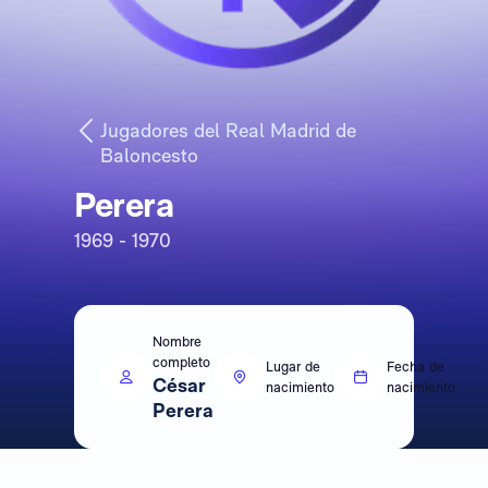
Jugadores del Real Madrid de
Baloncesto
Perera
1969 - 1970
Nombre
completo
Lugar de
Fecha de
César
nacimiento
nacimiento
Perera