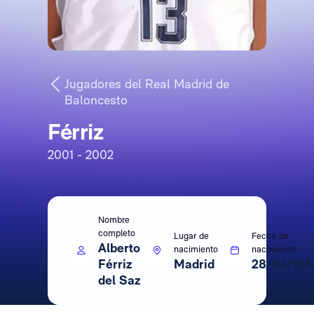
Jugadores del Real Madrid de
Baloncesto
Férriz
2001 - 2002
Nombre
completo
Lugar de
Fecha de
Alberto
nacimiento
nacimiento
Férriz
Madrid
28/04/198
del Saz