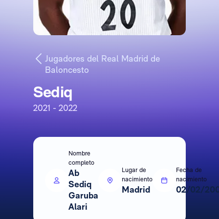
Jugadores del Real Madrid de
Baloncesto
Sediq
2021 - 2022
Nombre
completo
Lugar de
Fecha de
Ab
nacimiento
nacimiento
Sediq
Madrid
02/02/20
Garuba
Alari