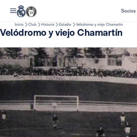
Socios
Inicio
Club
Historia
Estadio
Velódromo y viejo Chamartín
Velódromo y viejo Chamartín