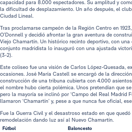
capacidad para 8.000 espectadores. Su amplitud y como
la dificultad de desplazamiento. Un año después, el cl
Ciudad Lineal.
Tras proclamarse campeón de la Región Centro en 1923,
O’Donnell y decidió afrontar la gran aventura de constru
Viejo Chamartín. Un histórico recinto deportivo, con un
conjunto madridista lo inauguró con una ajustada victor
(3-2).
Este coliseo fue una visión de Carlos López-Quesada, exj
ocasiones. José María Castell se encargó de la direcció
construcción de una tribuna cubierta con 4.000 asiento
el nombre hubo cierta polémica. Unos pretendían que se 
pero la mayoría se inclinó por ‘Campo del Real Madrid Fú
llamaron ‘Chamartín’ y, pese a que nunca fue oficial, ese
Fue la Guerra Civil y el desastroso estado en que quedó 
remodelación dando luz así al Nuevo Chamartín.
Fútbol
Baloncesto