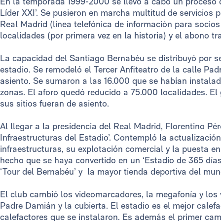
En la temporada 1999-2000 se llevó a cabo un proceso
Líder XXI’. Se pusieron en marcha multitud de servicios p
Real Madrid (línea telefónica de información para socios 
localidades (por primera vez en la historia) y el abono tr
La capacidad del Santiago Bernabéu se distribuyó por se
estadio. Se remodeló el Tercer Anfiteatro de la calle P
asiento. Se sumaron a las 16.000 que se habían instalad
zonas. El aforo quedó reducido a 75.000 localidades. El
sus sitios fueran de asiento.
Al llegar a la presidencia del Real Madrid, Florentino Pé
Infraestructuras del Estadio’. Contempló la actualización
infraestructuras, su explotación comercial y la puesta 
hecho que se haya convertido en un ‘Estadio de 365 días 
‘Tour del Bernabéu’ y la mayor tienda deportiva del mun
El club cambió los videomarcadores, la megafonía y los 
Padre Damián y la cubierta. El estadio es el mejor calef
calefactores que se instalaron. Es además el primer ca