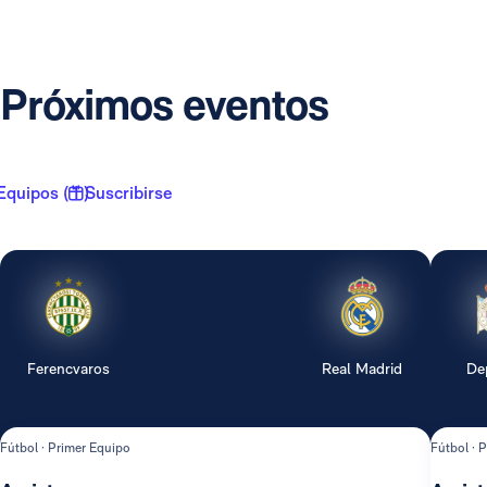
Próximos eventos
Equipos ( 1 )
Suscribirse
Ferencvaros
Real Madrid
De
Fútbol · Primer Equipo
Fútbol · 