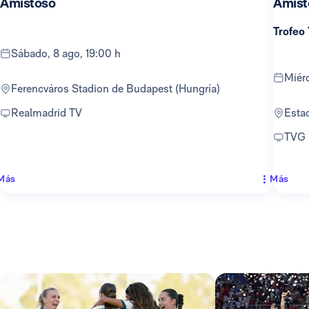
Amistoso
Amist
Trofeo
sábado, 8 ago, 19:00 h
mié
Ferencváros Stadion de Budapest (Hungría)
Realmadrid TV
Est
TVG
Más
Más