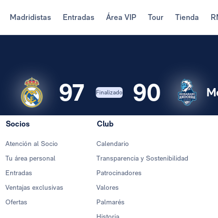
Madridistas
Entradas
Área VIP
Tour
Tienda
R
97
90
M
Finalizado
Socios
Club
Atención al Socio
Calendario
Tu área personal
Transparencia y Sostenibilidad
Entradas
Patrocinadores
Ventajas exclusivas
Valores
Ofertas
Palmarés
Historia