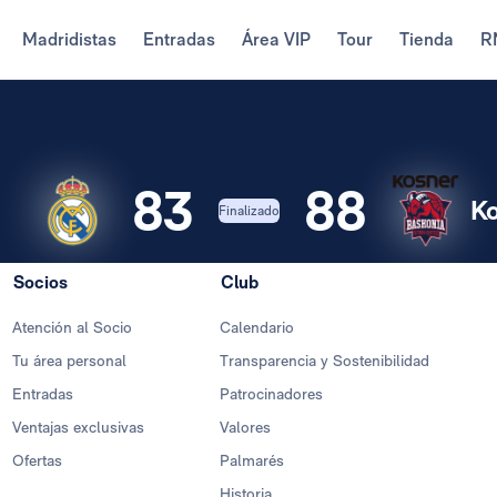
Madridistas
Entradas
Área VIP
Tour
Tienda
R
83
88
d
Ko
Finalizado
Socios
Club
Atención al Socio
Calendario
Tu área personal
Transparencia y Sostenibilidad
Entradas
Patrocinadores
Ventajas exclusivas
Valores
Ofertas
Palmarés
Historia