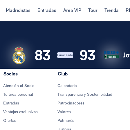
Madridistas
Entradas
Área VIP
Tour
Tienda
R
83
93
Jo
Finalizado
Socios
Club
Atención al Socio
Calendario
Tu área personal
Transparencia y Sostenibilidad
Entradas
Patrocinadores
Ventajas exclusivas
Valores
Ofertas
Palmarés
Historia