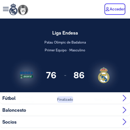
Acceder
Liga Endesa
Palau Olímpic de Badalona
Primer Equipo · Masculino
76
86
-
Joventut
Fútbol
Real Madrid
Finalizado
Badalona
Baloncesto
Socios