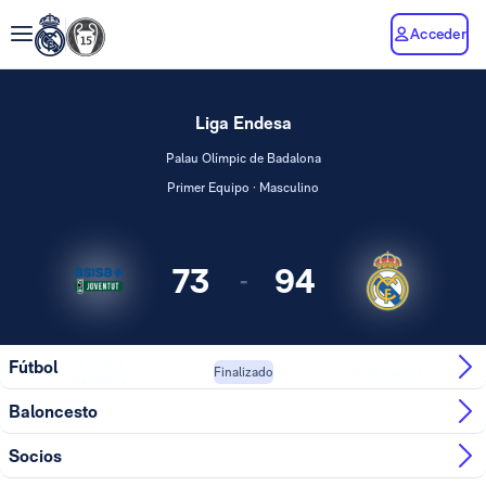
Acceder
Liga Endesa
Palau Olímpic de Badalona
Primer Equipo · Masculino
73
94
-
Joventut
Fútbol
Real Madrid
Finalizado
Badalona
Baloncesto
Socios