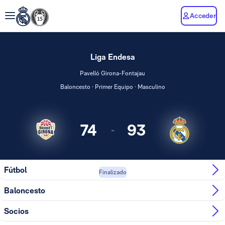
Acceder
Liga Endesa
Pavelló Girona-Fontajau
Baloncesto · Primer Equipo · Masculino
74
93
-
Bàsquet
Fútbol
Real Madrid
Finalizado
Girona
Baloncesto
Socios