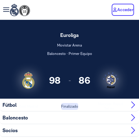
Acceder
Euroliga
Movistar Arena
Baloncesto · Primer Equipo
98
86
-
Maccabi Rapyd
Fútbol
Real Madrid
Finalizado
Tel Av...
Baloncesto
Socios