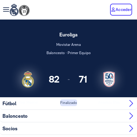
Acceder
Euroliga
Movistar Arena
Baloncesto · Primer Equipo
82
71
-
Real Madrid
Anadolu Efes
Fútbol
Finalizado
Baloncesto
Socios