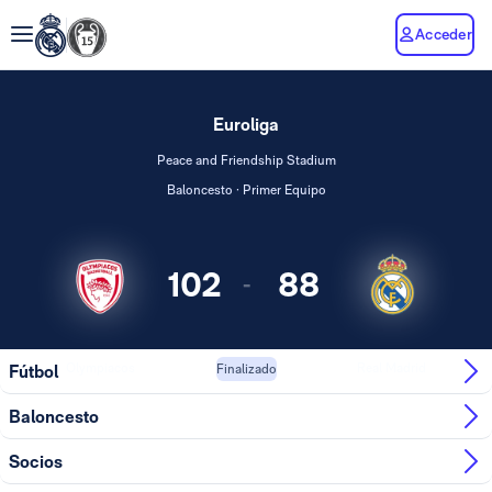
Acceder
Euroliga
Peace and Friendship Stadium
Baloncesto · Primer Equipo
102
88
-
Olympiacos
Real Madrid
Fútbol
Finalizado
Baloncesto
Socios