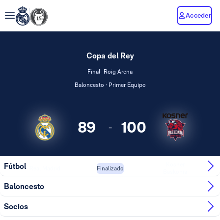
Acceder
Copa del Rey
Final
Roig Arena
Baloncesto · Primer Equipo
89
100
-
Kosner
Fútbol
Real Madrid
Finalizado
Baskonia
Baloncesto
Socios