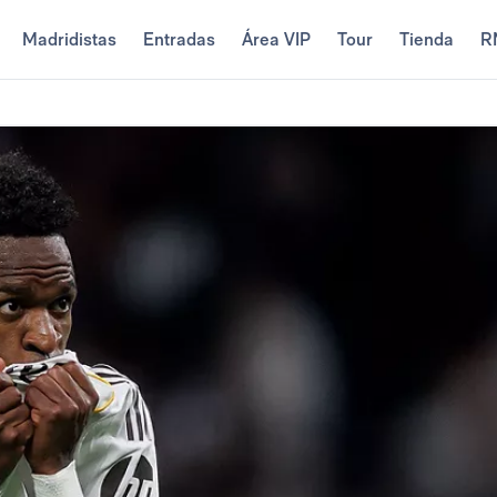
Madridistas
Entradas
Área VIP
Tour
Tienda
R