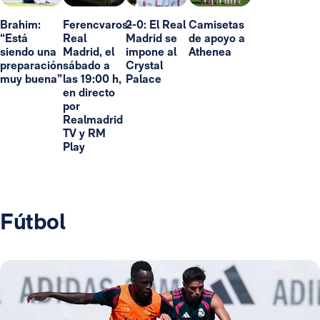
Brahim:
Ferencvaros-
2-0: El Real
Camisetas
“Está
Real
Madrid se
de apoyo a
siendo una
Madrid, el
impone al
Athenea
preparación
sábado a
Crystal
muy buena”
las 19:00 h,
Palace
en directo
por
Realmadrid
TV y RM
Play
Fútbol