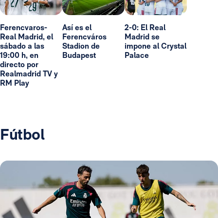
Ferencvaros-
Así es el
2-0: El Real
Real Madrid, el
Ferencváros
Madrid se
sábado a las
Stadion de
impone al Crystal
19:00 h, en
Budapest
Palace
directo por
Realmadrid TV y
RM Play
Fútbol