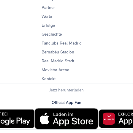
Partner
Werte
Erfolge
Geschichte
Fanclubs Real Madrid
Bernabéu Stadion
Real Madrid Stadt
Movistar Arena
Kontakt
Jetzt herunterladen
Official App Fan