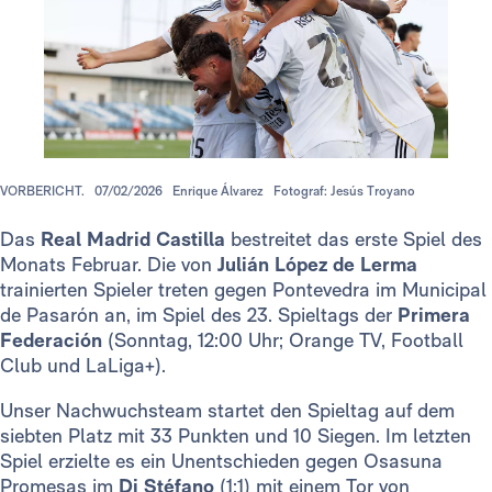
VORBERICHT.
07/02/2026
Enrique Álvarez
Fotograf: Jesús Troyano
Das
Real Madrid Castilla
bestreitet das erste Spiel des
Monats Februar. Die von
Julián López de Lerma
trainierten Spieler treten gegen Pontevedra im Municipal
de Pasarón an, im Spiel des 23. Spieltags der
Primera
Federación
(Sonntag, 12:00 Uhr; Orange TV, Football
Club und LaLiga+).
Unser Nachwuchsteam startet den Spieltag auf dem
siebten Platz mit 33 Punkten und 10 Siegen. Im letzten
Spiel erzielte es ein Unentschieden gegen Osasuna
Promesas im
Di Stéfano
(1:1) mit einem Tor von