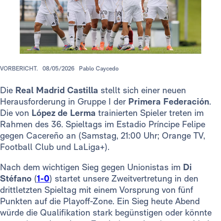
VORBERICHT.
08/05/2026
Pablo Caycedo
Die
Real Madrid Castilla
stellt sich einer neuen
Herausforderung in Gruppe I der
Primera Federación
.
Die von
López de Lerma
trainierten Spieler treten im
Rahmen des 36. Spieltags im Estadio Príncipe Felipe
gegen Cacereño an (Samstag, 21:00 Uhr; Orange TV,
Football Club und LaLiga+).
Nach dem wichtigen Sieg gegen Unionistas im
Di
Stéfano
(
1-0
) startet unsere Zweitvertretung in den
drittletzten Spieltag mit einem Vorsprung von fünf
Punkten auf die Playoff-Zone. Ein Sieg heute Abend
würde die Qualifikation stark begünstigen oder könnte