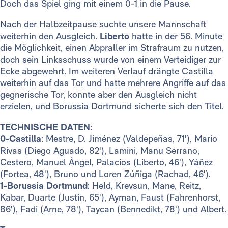
Doch das Spiel ging mit einem 0-1 in die Pause.
Nach der Halbzeitpause suchte unsere Mannschaft
weiterhin den Ausgleich.
Liberto
hatte in der 56. Minute
die Möglichkeit, einen Abpraller im Strafraum zu nutzen,
doch sein Linksschuss wurde von einem Verteidiger zur
Ecke abgewehrt. Im weiteren Verlauf drängte Castilla
weiterhin auf das Tor und hatte mehrere Angriffe auf das
gegnerische Tor, konnte aber den Ausgleich nicht
erzielen, und Borussia Dortmund sicherte sich den Titel.
TECHNISCHE DATEN:
0-Castilla
: Mestre, D. Jiménez (Valdepeñas, 71'), Mario
Rivas (Diego Aguado, 82'), Lamini, Manu Serrano,
Cestero, Manuel Ángel, Palacios (Liberto, 46'), Yáñez
(Fortea, 48'), Bruno und Loren Zúñiga (Rachad, 46').
1-Borussia Dortmund
: Held, Krevsun, Mane, Reitz,
Kabar, Duarte (Justin, 65'), Ayman, Faust (Fahrenhorst,
86'), Fadi (Arne, 78'), Taycan (Bennedikt, 78') und Albert.