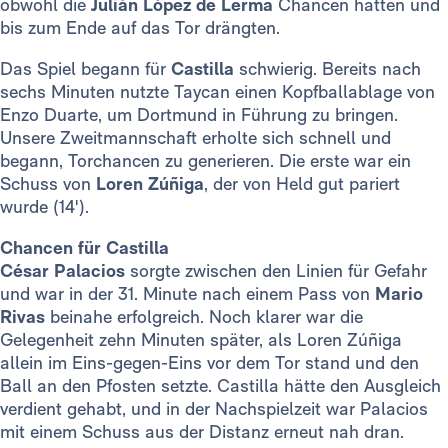
obwohl die
Julián López de Lerma
Chancen hatten und
bis zum Ende auf das Tor drängten.
Das Spiel begann für
Castilla
schwierig. Bereits nach
sechs Minuten nutzte Taycan einen Kopfballablage von
Enzo Duarte, um Dortmund in Führung zu bringen.
Unsere Zweitmannschaft erholte sich schnell und
begann, Torchancen zu generieren. Die erste war ein
Schuss von
Loren Zúñiga
, der von Held gut pariert
wurde (14').
Chancen für Castilla
César Palacios
sorgte zwischen den Linien für Gefahr
und war in der 31. Minute nach einem Pass von
Mario
Rivas
beinahe erfolgreich. Noch klarer war die
Gelegenheit zehn Minuten später, als Loren Zúñiga
allein im Eins-gegen-Eins vor dem Tor stand und den
Ball an den Pfosten setzte. Castilla hätte den Ausgleich
verdient gehabt, und in der Nachspielzeit war Palacios
mit einem Schuss aus der Distanz erneut nah dran.