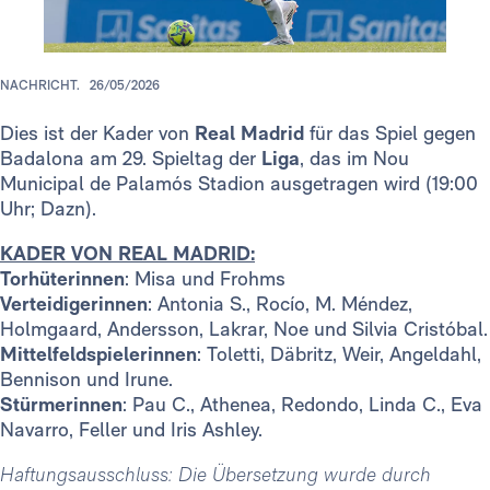
NACHRICHT.
26/05/2026
Dies ist der Kader von
Real Madrid
für das Spiel gegen
Badalona am 29. Spieltag der
Liga
, das im Nou
Municipal de Palamós Stadion ausgetragen wird (19:00
Uhr; Dazn).
KADER VON REAL MADRID:
Torhüterinnen
: Misa und Frohms
Verteidigerinnen
: Antonia S., Rocío, M. Méndez,
Holmgaard, Andersson, Lakrar, Noe und Silvia Cristóbal.
Mittelfeldspielerinnen
: Toletti, Däbritz, Weir, Angeldahl,
Bennison und Irune.
Stürmerinnen
: Pau C., Athenea, Redondo, Linda C., Eva
Navarro, Feller und Iris Ashley.
Haftungsausschluss: Die Übersetzung wurde durch