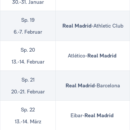
30.-31. Januar
Sp. 19
Real Madrid
-Athletic Club
6.-7. Februar
Sp. 20
Atlético-
Real Madrid
13.-14. Februar
Sp. 21
Real Madrid
-Barcelona
20.-21. Februar
Sp. 22
Eibar-
Real Madrid
13.-14. März