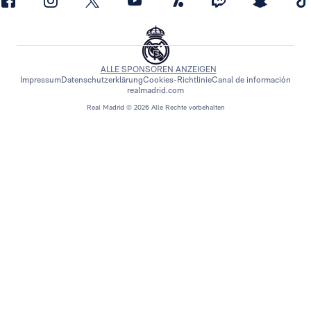
ALLE SPONSOREN ANZEIGEN
Impressum
Datenschutzerklärung
Cookies-Richtlinie
Canal de información
realmadrid.com
Real Madrid © 2026 Alle Rechte vorbehalten