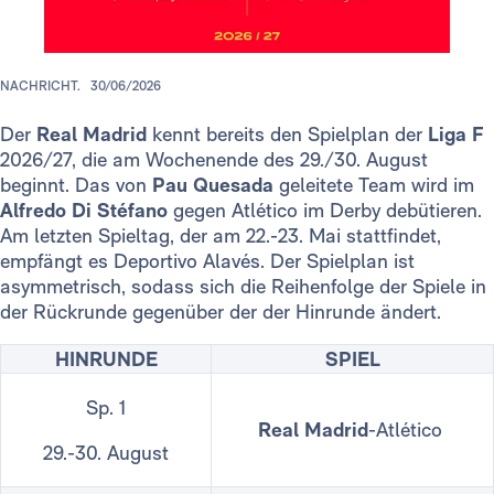
NACHRICHT.
30/06/2026
Der
Real Madrid
kennt bereits den Spielplan der
Liga F
2026/27, die am Wochenende des 29./30. August
beginnt. Das von
Pau Quesada
geleitete Team wird im
Alfredo Di Stéfano
gegen Atlético im Derby debütieren.
Am letzten Spieltag, der am 22.-23. Mai stattfindet,
empfängt es Deportivo Alavés. Der Spielplan ist
asymmetrisch, sodass sich die Reihenfolge der Spiele in
der Rückrunde gegenüber der der Hinrunde ändert.
HINRUNDE
SPIEL
Sp. 1
Real Madrid
-Atlético
29.-30. August