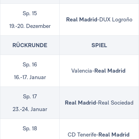
Sp. 15
Real Madrid
-DUX Logroño
19.-20. Dezember
RÜCKRUNDE
SPIEL
Sp. 16
Valencia-
Real Madrid
16.-17. Januar
Sp. 17
Real Madrid
-Real Sociedad
23.-24. Januar
Sp. 18
CD Tenerife-
Real Madrid