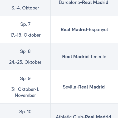
Barcelona-
Real Madrid
3.-4. Oktober
Sp. 7
Real Madrid
-Espanyol
17.-18. Oktober
Sp. 8
Real Madrid
-Tenerife
24.-25. Oktober
Sp. 9
Sevilla-
Real Madrid
31. Oktober-1.
November
Sp. 10
Athletic Club-
Real Madrid