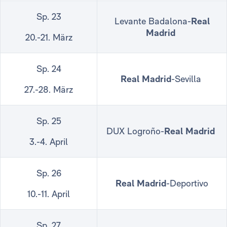
Sp. 23
Levante Badalona-
Real
Madrid
20.-21. März
Sp. 24
Real Madrid
-Sevilla
27.-28. März
Sp. 25
DUX Logroño-
Real Madrid
3.-4. April
Sp. 26
Real Madrid
-Deportivo
10.-11. April
Sp. 27