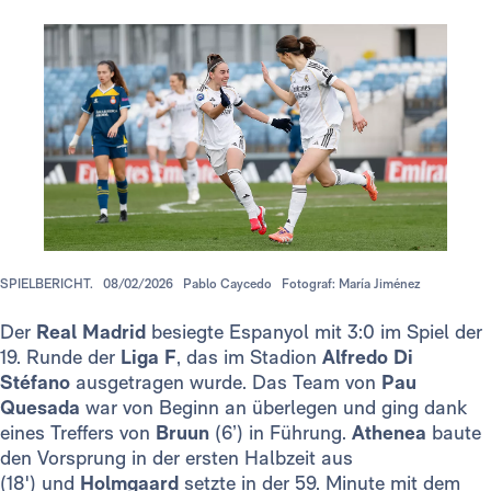
SPIELBERICHT.
08/02/2026
Pablo Caycedo
Fotograf: María Jiménez
Der
Real Madrid
besiegte Espanyol mit 3:0 im Spiel der
19. Runde der
Liga F
, das im Stadion
Alfredo Di
Stéfano
ausgetragen wurde. Das Team von
Pau
Quesada
war von Beginn an überlegen und ging dank
eines Treffers von
Bruun
(6’) in Führung.
Athenea
baute
den Vorsprung in der ersten Halbzeit aus
(18') und
Holmgaard
setzte in der 59. Minute mit dem