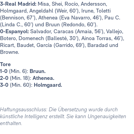
3-Real Madrid:
Misa, Shei, Rocío, Andersson,
Holmgaard, Angeldahl (Weir, 60’), Irune, Toletti
(Bennison, 67’), Athenea (Eva Navarro, 46’), Pau C.
(Linda C., 60’) und Bruun (Redondo, 60’).
0-Espanyol:
Salvador, Caracas (Amaia, 56’), Vallejo,
Botero, Domenech (Ballesté, 30’), Ainoa Torras, 46’),
Ricart, Baudet, García (Garrido, 69’), Baradad und
Browne.
Tore
1-0
(Min. 6):
Bruun.
2-0
(Min. 18):
Athenea.
3-0
(Min. 60):
Holmgaard.
Haftungsausschluss: Die Übersetzung wurde durch
künstliche Intelligenz erstellt. Sie kann Ungenauigkeiten
enthalten.