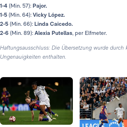
1-4
(Min. 57):
Pajor.
1-5
(Min. 64):
Vicky López.
2-5
(Min. 66):
Linda Caicedo.
2-6
(Min. 89):
Alexia Putellas
, per Elfmeter.
Haftungsausschluss: Die Übersetzung wurde durch kün
Ungenauigkeiten enthalten.