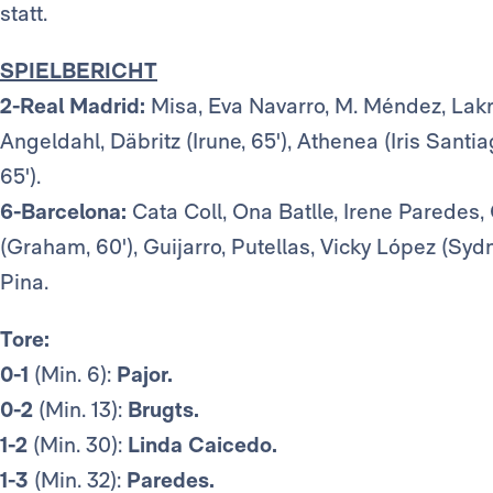
statt.
SPIELBERICHT
2-Real Madrid:
Misa, Eva Navarro, M. Méndez, Lakra
Angeldahl, Däbritz (Irune, 65'), Athenea (Iris Santia
65').
6-Barcelona:
Cata Coll, Ona Batlle, Irene Paredes, 
(Graham, 60'), Guijarro, Putellas, Vicky López (Sydn
Pina.
Tore:
0-1
(Min. 6):
Pajor.
0-2
(Min. 13):
Brugts.
1-2
(Min. 30):
Linda Caicedo.
1-3
(Min. 32):
Paredes.