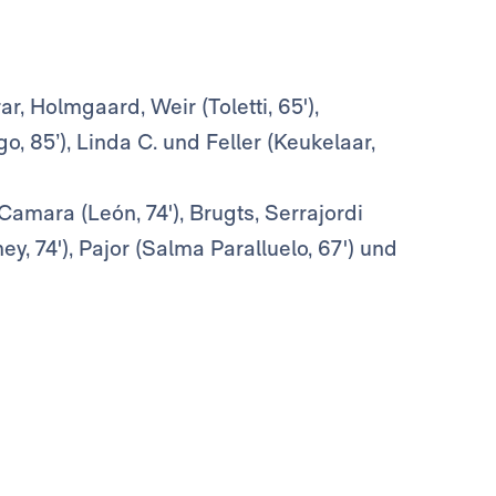
r, Holmgaard, Weir (Toletti, 65'),
go, 85’), Linda C. und Feller (Keukelaar,
Camara (León, 74'), Brugts, Serrajordi
ey, 74'), Pajor (Salma Paralluelo, 67') und