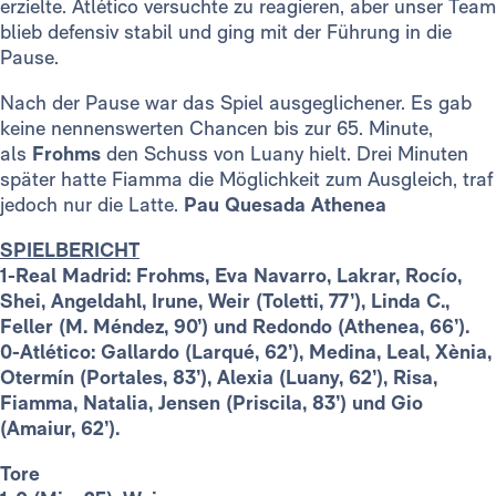
erzielte. Atlético versuchte zu reagieren, aber unser Team
blieb defensiv stabil und ging mit der Führung in die
Pause.
Nach der Pause war das Spiel ausgeglichener. Es gab
keine nennenswerten Chancen bis zur 65. Minute,
als
Frohms
den Schuss von Luany hielt. Drei Minuten
später hatte Fiamma die Möglichkeit zum Ausgleich, traf
jedoch nur die Latte.
Pau Quesada Athenea
SPIELBERICHT
1-Real Madrid:
Frohms, Eva Navarro, Lakrar, Rocío,
Shei, Angeldahl, Irune, Weir (Toletti, 77’), Linda C.,
Feller (M. Méndez, 90’) und Redondo (Athenea, 66’).
0-Atlético:
Gallardo (Larqué, 62’), Medina, Leal, Xènia,
Otermín (Portales, 83’), Alexia (Luany, 62’), Risa,
Fiamma, Natalia, Jensen (Priscila, 83’) und Gio
(Amaiur, 62’).
Tore