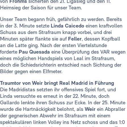
von
Frohms
sicherten den 21. Ligasieg und den 11.
Heimsieg der Saison für unser Team.
Unser Team begann früh, gefährlich zu werden. Bereits
in der 3. Minute setzte
Linda Caicedo
einen kraftvollen
Schuss aus dem Strafraum knapp vorbei, und drei
Minuten später flankte sie auf
Feller
, dessen Kopfball
an die Latte ging. Nach der ersten Viertelstunde
forderte
Pau Quesada
eine Überprüfung des VAR wegen
eines möglichen Handspiels von Leal im Strafraum,
doch die Schiedsrichterin entschied nach Sichtung der
Bilder gegen einen Elfmeter.
Traumtor von Weir bringt Real Madrid in Führung
Die Madridistas setzten ihr offensives Spiel fort, und
Linda versuchte es erneut in der 22. Minute, doch
Gallardo lenkte ihren Schuss zur Ecke. In der 25. Minute
wurde die Hartnäckigkeit belohnt, als
Weir
ein Abpraller
der gegnerischen Abwehr im Strafraum mit einem
spektakulären linken Volley ins Netz schoss und das 1:0