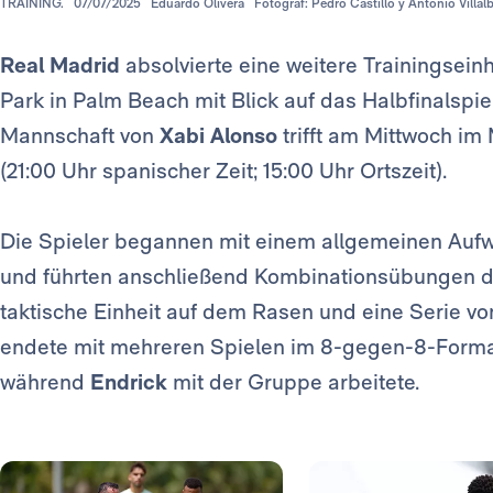
TRAINING.
07/07/2025
Eduardo Olivera
Fotograf: Pedro Castillo y Antonio Villa
Real Madrid
absolvierte eine weitere Trainingsein
Park in Palm Beach mit Blick auf das Halbfinalspie
Mannschaft von
Xabi Alonso
trifft am Mittwoch im
(21:00 Uhr spanischer Zeit; 15:00 Uhr Ortszeit).
Die Spieler begannen mit einem allgemeinen Aufw
und führten anschließend Kombinationsübungen du
taktische Einheit auf dem Rasen und eine Serie vo
endete mit mehreren Spielen im 8-gegen-8-Form
während
Endrick
mit der Gruppe arbeitete.